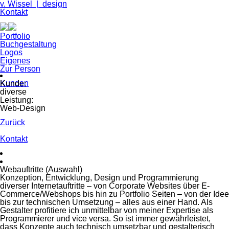
v. Wissel | design
Navigation
Kontakt
überspringen
Navigation
Portfolio
überspringen
Buchgestaltung
Logos
Eigenes
Zur Person
Navigation
Kunden
Kunde:
überspringen
diverse
Leistung:
Web-Design
Zurück
Navigation
Kontakt
überspringen
Webauftritte (Auswahl)
Konzeption, Entwicklung, Design und Programmierung
diverser Internetauftritte – von Corporate Websites über E-
Commerce/Webshops bis hin zu Portfolio Seiten – von der Idee
bis zur technischen Umsetzung – alles aus einer Hand. Als
Gestalter profitiere ich unmittelbar von meiner Expertise als
Programmierer und vice versa. So ist immer gewährleistet,
dass Konzepte auch technisch umsetzbar und gestalterisch