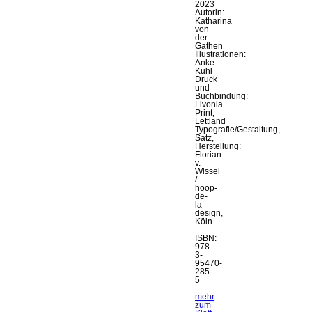
2023
Autorin:
Katharina
von
der
Gathen
Illustrationen:
Anke
Kuhl
Druck
und
Buchbindung:
Livonia
Print,
Lettland
Typografie/Gestaltung,
Satz,
Herstellung:
Florian
v.
Wissel
/
hoop-
de-
la
design,
Köln
ISBN:
978-
3-
95470-
285-
5
mehr
zum