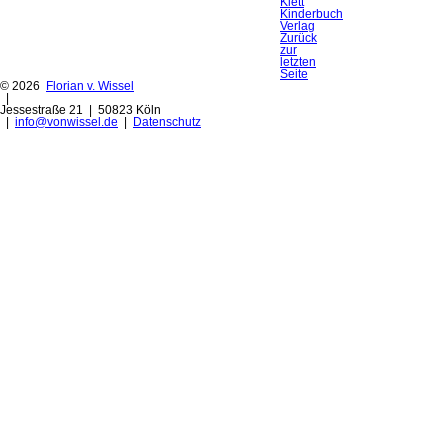
Klett
Kinderbuch
Verlag
Zurück
zur
letzten
Seite
© 2026
Florian v. Wissel
|
Jessestraße 21 | 50823 Köln
|
info@vonwissel.de
|
Datenschutz