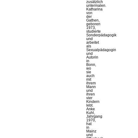
zusätzlich
untermalen.
Katharina
von
der
Gathen,
geboren
1973,
studierte
Sonderpädagogik
und
arbeitet
als
Sexualpädagogin
und
Autorin
in
Bonn,
wo
sie
auch
mit
ihrem
Mann
und
ihren
vier
Kindern
lebt.
Anke
Kuhl,
Jahrgang
1970,
hat
in
Mainz
und