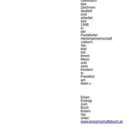
Offenbach
das
Zeichnen
studiert
und
arbeitet
seit
1998
in
der
Frankfurter
Ateliergemeinschaft
»labor«.
Sie
lebt
mit
ihrem
Mann
und
zwei
Kindern
in
Frankfurt
am
Main.«
Einen
Eintrag
zum
Buch
finden
Sie
unter:
www.wissenschaftsbuch.at