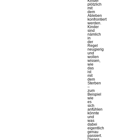
Kinder
plötzlich
mit
dem
Ableben
konfrontiert
werden.
Kinder
sind
nämlich
in
der
Regel
neugierig
und
wollen
wissen,
wie
das
ist
mit
dem
Sterben
–
zum
Beispiel
wie
es
sich
anfühlen
könnte
und
was
dabei
eigentlich
genau
passiert.
Dieses