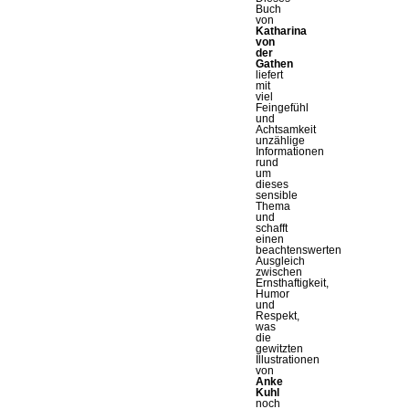
Buch
von
Katharina
von
der
Gathen
liefert
mit
viel
Feingefühl
und
Achtsamkeit
unzählige
Informationen
rund
um
dieses
sensible
Thema
und
schafft
einen
beachtenswerten
Ausgleich
zwischen
Ernsthaftigkeit,
Humor
und
Respekt,
was
die
gewitzten
Illustrationen
von
Anke
Kuhl
noch