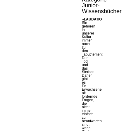
Junior-
Wissensbücher
»
LAUDATIO
Sie
gehören
in
unserer
Kultur
immer
noch
zu
den
Tabuthemen:
Der
Tod
und
das
Sterben.
Daher
gibt
es
für
Erwachsene
oft
fordernde
Fragen,
die
nicht
immer
einfach
zu
beantworten
sind,
wenn