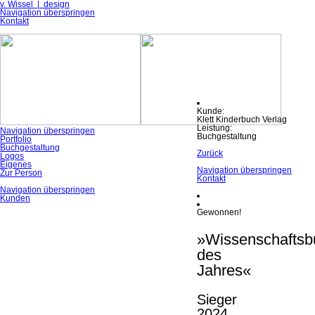
v. Wissel | design
Navigation überspringen
Kontakt
Kunde:
Klett Kinderbuch Verlag
Leistung:
Navigation überspringen
Buchgestaltung
Portfolio
Buchgestaltung
Zurück
Logos
Eigenes
Navigation überspringen
Zur Person
Kontakt
Navigation überspringen
Kunden
Gewonnen!
»Wissenschaftsb
des
Jahres«
Sieger
2024